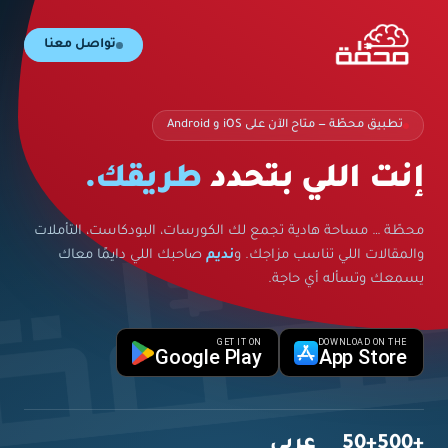
تواصل معنا
تطبيق محطّة — متاح الآن على iOS و Android
إنت اللي بتحدد
طريقك.
محطّة … مساحة هادية تجمع لك الكورسات، البودكاست، التأملات
والمقالات اللي تناسب مزاجك. و
نديم
صاحبك اللي دايمًا معاك
يسمعك وتسأله أي حاجة.
GET IT ON
DOWNLOAD ON THE
Google Play
App Store
+500
+50
عربي