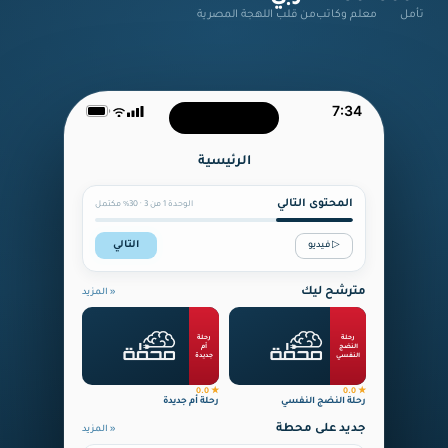
تأمل
معلم وكاتب
من قلب اللهجة المصرية
7:34
الرئيسية
المحتوى التالي
الوحدة 1 من 3 · 30% مكتمل
التالي
▷ فيديو
مترشح ليك
« المزيد
رحلة النضج النفسي
30 درس · 15h 0m
رحلة
رحلة
+201288719791
النضج
أم
رحلة
النفسي
جديدة
النضج
النفسي
★ 0.0
★ 0.0
رحلة النضج النفسي
رحلة أم جديدة
جديد على محطة
« المزيد