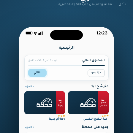
تأمل
معلم وكاتب
من قلب اللهجة المصرية
12:23
الرئيسية
المحتوى التالي
الوحدة 1 من 3 · 30% مكتمل
التالي
▷ فيديو
مترشح ليك
« المزيد
رحلة النضج النفسي
30 درس · 15h 0m
رحلة
رحلة
+201288719791
النضج
أم
رحلة
النفسي
جديدة
النضج
النفسي
★ 0.0
★ 0.0
رحلة النضج النفسي
رحلة أم جديدة
جديد على محطة
« المزيد