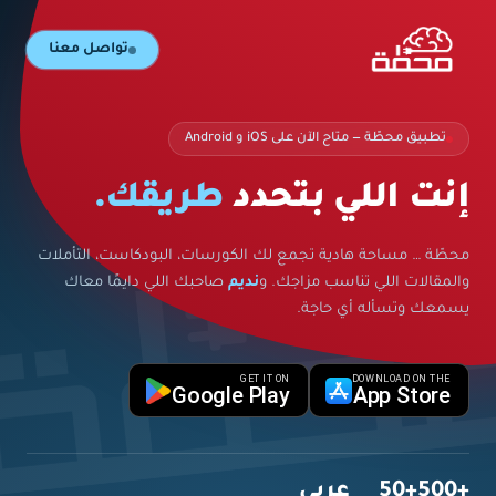
تواصل معنا
تطبيق محطّة — متاح الآن على iOS و Android
إنت اللي بتحدد
طريقك.
محطّة … مساحة هادية تجمع لك الكورسات، البودكاست، التأملات
والمقالات اللي تناسب مزاجك. و
نديم
صاحبك اللي دايمًا معاك
يسمعك وتسأله أي حاجة.
GET IT ON
DOWNLOAD ON THE
Google Play
App Store
+500
+50
عربي