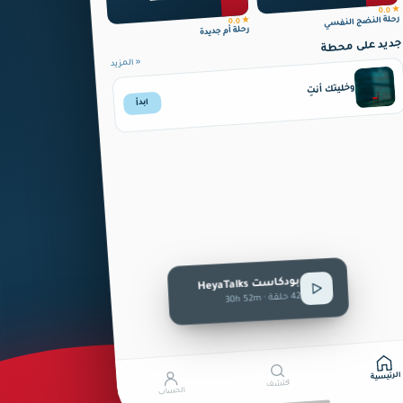
النفسي
★ 0.0
رحلة النضج النفسي
★ 0.0
رحلة أم جديدة
جديد على محطة
« المزيد
وخليتك أنتِ
ابدأ
HeyaTalks
بودكاست
42 حلقة · 30h 52m
الرئيسية
اكتشف
الحساب