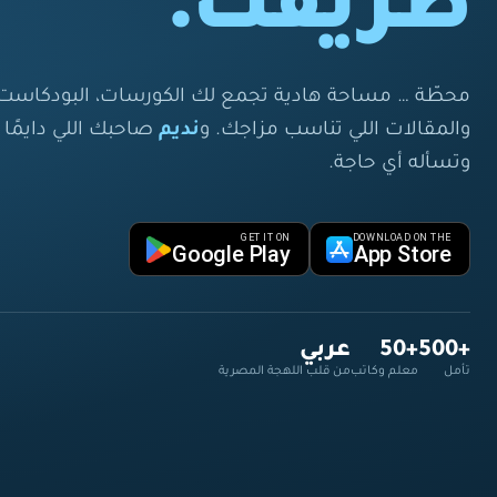
طريقك.
محطّة … مساحة هادية تجمع لك الكورسات، البودكاست، 
والمقالات اللي تناسب مزاجك. و
نديم
صاحبك اللي دايمً
وتسأله أي حاجة.
GET IT ON
DOWNLOAD ON THE
Google Play
App Store
+500
+50
عربي
تأمل
معلم وكاتب
من قلب اللهجة المصرية